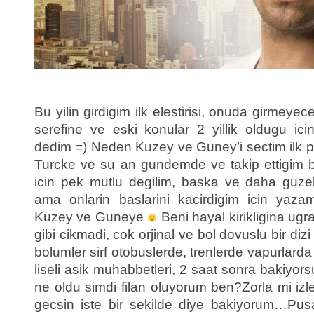
Bu yilin girdigim ilk elestirisi, onuda girmeyece
serefine ve eski konular 2 yillik oldugu ic
dedim =) Neden Kuzey ve Guney’i sectim ilk 
Turcke ve su an gundemde ve takip ettigim b
icin pek mutlu degilim, baska ve daha guzel 
ama onlarin baslarini kacirdigim icin yaz
Kuzey ve Guneye
Beni hayal kirikligina ugra
gibi cikmadi, cok orjinal ve bol dovuslu bir di
bolumler sirf otobuslerde, trenlerde vapurlard
liseli asik muhabbetleri, 2 saat sonra bakiyor
ne oldu simdi filan oluyorum ben?Zorla mi izl
gecsin iste bir sekilde diye bakiyorum…Pusa