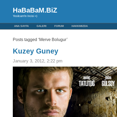
HaBaBaM.BiZ
Yesilcam'in Incisi =)
ANA SAYFA
GALERI
FORUM
HAKKIMIZDA
Posts tagged ‘Merve Bolugur’
Kuzey Guney
January 3, 2012, 2:22 pm