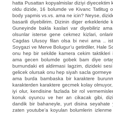
hatta Pusattan kopyalmislar diziyi diyecektim
oldu dizide, 16 bolumde ve Kivanc Tatlitug 
body yapmis vs.vs. ama ne icin? Neyse, dizi
basarili diyebilirim. Dizinin diger erkekleride k
Guneyinde bakla kaslari var diyebiliriz a
olsunlar isterse gene cekmez kizlari, onlar
Cagdas Ulusoy filan olsa bi nevi ama .. is
Soygazi ve Merve Bolugur’u getirdiler, Hale 
onu hep bir sekilde kamera cekim taktikleri il
ama gecen bolumde gobek bam diye orta
burnundaki eti aldirmasi lagzim, dizideki ses
gelicek olursak onu hep siyah sacla gormeye al
ama burda bambaska bir karaktere burunm
karakterden karaktere gecmek kolay olmuyor
iyi olur, kendisine fazlada bir rol vermemisl
konuk oyuncu ve her an cikacak gibi, dizin
dandik bir bahaneyle, yurt disina seyahate
zaten youtube’a koyulan bolumlerin izlenme o