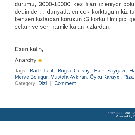
durumu, 3000-10000 kez filan izleniyor bol
dedimde … dunyada en cok korktugum kiz turu
benzeri kizlardan korusun :S korku filmi gibi g
selam versen hamile kalan kizlardan.
Esen kalin,
Anarchy
Tags:
Bade Iscil
,
Bugra Gülsoy
,
Hale Soygazi
,
Ha
Merve Bolugur
,
Mustafa Avkiran
,
Öykü Karayel
,
Riza
Category:
Dizi
|
Comment
Entries (RSS)
and
C
Powered by
W