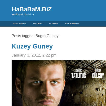
HaBaBaM.BiZ
Yesilcam'in Incisi =)
ANA SAYFA
GALERI
FORUM
HAKKIMIZDA
Posts tagged ‘Bugra Gülsoy’
Kuzey Guney
January 3, 2012, 2:22 pm