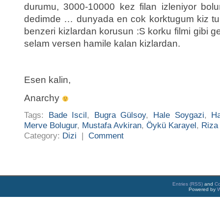
durumu, 3000-10000 kez filan izleniyor bol
dedimde … dunyada en cok korktugum kiz turu
benzeri kizlardan korusun :S korku filmi gibi g
selam versen hamile kalan kizlardan.
Esen kalin,
Anarchy
Tags:
Bade Iscil
,
Bugra Gülsoy
,
Hale Soygazi
,
Ha
Merve Bolugur
,
Mustafa Avkiran
,
Öykü Karayel
,
Riza
Category:
Dizi
|
Comment
Entries (RSS)
and
C
Powered by
W