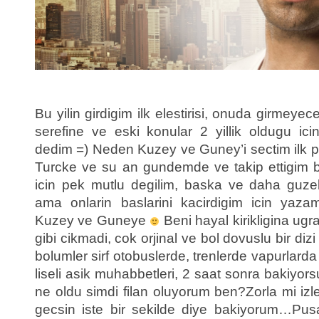
Bu yilin girdigim ilk elestirisi, onuda girmeyece
serefine ve eski konular 2 yillik oldugu ic
dedim =) Neden Kuzey ve Guney’i sectim ilk 
Turcke ve su an gundemde ve takip ettigim b
icin pek mutlu degilim, baska ve daha guzel 
ama onlarin baslarini kacirdigim icin yaz
Kuzey ve Guneye
Beni hayal kirikligina ugra
gibi cikmadi, cok orjinal ve bol dovuslu bir di
bolumler sirf otobuslerde, trenlerde vapurlard
liseli asik muhabbetleri, 2 saat sonra bakiyor
ne oldu simdi filan oluyorum ben?Zorla mi izl
gecsin iste bir sekilde diye bakiyorum…Pusa