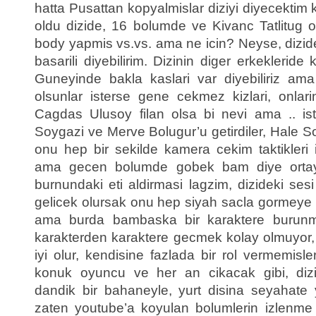
hatta Pusattan kopyalmislar diziyi diyecektim
oldu dizide, 16 bolumde ve Kivanc Tatlitug 
body yapmis vs.vs. ama ne icin? Neyse, dizi
basarili diyebilirim. Dizinin diger erkekleride k
Guneyinde bakla kaslari var diyebiliriz a
olsunlar isterse gene cekmez kizlari, onlar
Cagdas Ulusoy filan olsa bi nevi ama .. is
Soygazi ve Merve Bolugur’u getirdiler, Hale 
onu hep bir sekilde kamera cekim taktikleri il
ama gecen bolumde gobek bam diye orta
burnundaki eti aldirmasi lagzim, dizideki ses
gelicek olursak onu hep siyah sacla gormeye al
ama burda bambaska bir karaktere burunm
karakterden karaktere gecmek kolay olmuyor
iyi olur, kendisine fazlada bir rol vermemisl
konuk oyuncu ve her an cikacak gibi, dizin
dandik bir bahaneyle, yurt disina seyahate
zaten youtube’a koyulan bolumlerin izlenme o