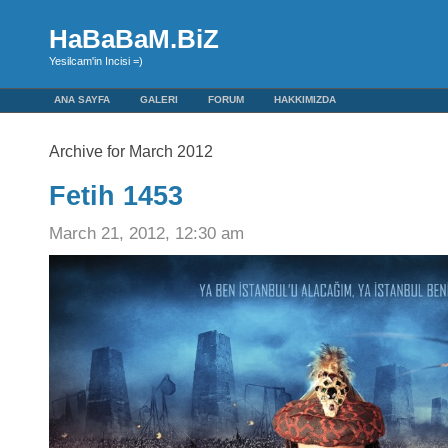
HaBaBaM.BiZ
Yesilcam'in Incisi =)
ANA SAYFA
GALERI
FORUM
HAKKIMIZDA
Archive for March 2012
Fetih 1453
March 21, 2012, 12:30 am