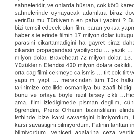
sahneleridir, ve onlarda hüsran, cok kötü kareo
sahnelerinde oynayacak adamlara biraz dövüs
verir.Bu mu Türkiyenin en pahali yapimi ? B
bizi temsil edecek olan film, paran yoksa y
haber sitelerinde filmin 17 milyon dolar tutt
parasini cikartamadigini ha gayret biraz da
cikarsin propagandasi yapiliyordu … yazik 
milyon dolar, Braveheart 72 milyon dolar, 13.
Yüzüklerin Efendisi 430 milyon dolara cekildi, 
orta cag filmi cekmeye calismis … tirt cok tir
yapti mi yapti … merakindan tüm Türk halki gi
tarihimize özellikle osmanliya bu zaafi bildig
bunu ve ortaya böyle rezil birsey cikti …H
ama, filmi izledigimede pisman degilim, cü
ögrendim, Prens Orhanin bizanslilarin elin
fethinde bize karsi savastigini bilmiyordum,
karsi savastigini bilmiyordum, Fatihin tahttan indi
bilmiyordum, yeniceri agalarina ceza verdig