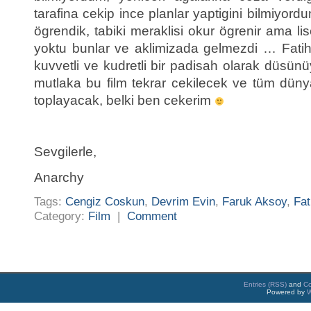
tarafina cekip ince planlar yaptigini bilmiyord
ögrendik, tabiki meraklisi okur ögrenir ama lis
yoktu bunlar ve aklimizada gelmezdi … Fatih
kuvvetli ve kudretli bir padisah olarak düs
mutlaka bu film tekrar cekilecek ve tüm dünya
toplayacak, belki ben cekerim
Sevgilerle,
Anarchy
Tags:
Cengiz Coskun
,
Devrim Evin
,
Faruk Aksoy
,
Fat
Category:
Film
|
Comment
Entries (RSS)
and
C
Powered by
W