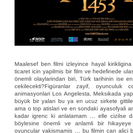
Maalesef ben filmi izleyince hayal kirikligin
ticaret icin yapilmis bir film ve hedefinede u
önemli olaylarindan biri, Türk tarihinin ise 
cekilecekti?Figüranlar zayif, oyunculu
animasyonlari Los Angelesta, Meksikada yapt
büyük bir yalan bu ya en ucuz sirkete gittile
ama o top atislari ve en sondaki ayasofyali 
kadar igrenc ki anlatamam … elle cizilse d
böylesine önemli ve anlamli bir hikayeye
oyuncular yakismamis … bu filmin can alici 