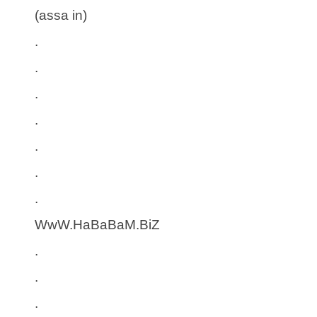
(assa in)
.
.
.
.
.
.
.
WwW.HaBaBaM.BiZ
.
.
.