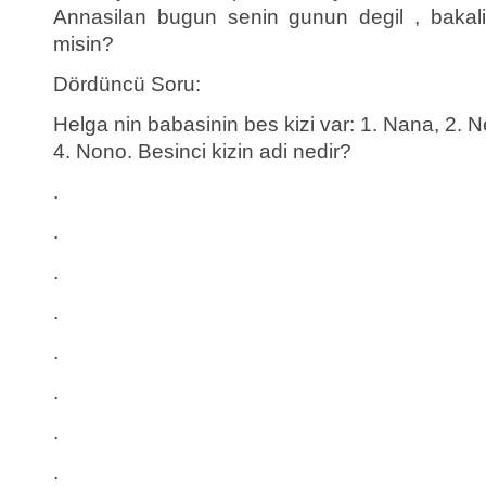
Annasilan bugun senin gunun degil , bakali
misin?
Dördüncü Soru:
Helga nin babasinin bes kizi var: 1. Nana, 2. Ne
4. Nono. Besinci kizin adi nedir?
.
.
.
.
.
.
.
.