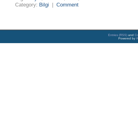
Category:
Bilgi
|
Comment
Entries (RSS)
and
C
Powered by
W