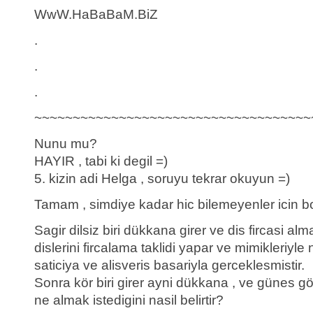
WwW.HaBaBaM.BiZ
.
.
.
~~~~~~~~~~~~~~~~~~~~~~~~~~~~~~~~~~~~
Nunu mu?
HAYIR , tabi ki degil =)
5. kizin adi Helga , soruyu tekrar okuyun =)
Tamam , simdiye kadar hic bilemeyenler icin bo
Sagir dilsiz biri dükkana girer ve dis fircasi alm
dislerini fircalama taklidi yapar ve mimikleriyle n
saticiya ve alisveris basariyla gerceklesmistir.
Sonra kör biri girer ayni dükkana , ve günes g
ne almak istedigini nasil belirtir?