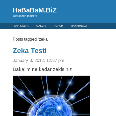
HaBaBaM.BiZ
Yesilcam'in Incisi =)
ANA SAYFA
GALERI
FORUM
HAKKIMIZDA
Posts tagged ‘zeka’
Zeka Testi
January 3, 2012, 12:37 pm
Bakalim ne kadar zekisiniz