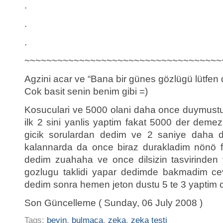
.
.
.
~~~~~~~~~~~~~~~~~~~~~~~~~~~~~~~~~~~~
Agzini acar ve “Bana bir günes gözlügü lütfen 
Cok basit senin benim gibi =)
Kosuculari ve 5000 olani daha once duymu
ilk 2 sini yanlis yaptim fakat 5000 der demez
gicik sorulardan dedim ve 2 saniye daha d
kalannarda da once biraz durakladim nönö f
dedim zuahaha ve once dilsizin tasvirinden
gozlugu taklidi yapar dedimde bakmadim c
dedim sonra hemen jeton dustu 5 te 3 yaptim c
Son Güncelleme ( Sunday, 06 July 2008 )
Tags:
beyin
,
bulmaca
,
zeka
,
zeka testi