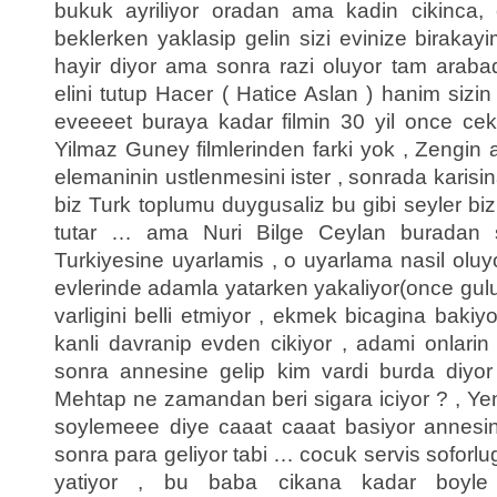
bukuk ayriliyor oradan ama kadin cikinca,
beklerken yaklasip gelin sizi evinize biraka
hayir diyor ama sonra razi oluyor tam arab
elini tutup Hacer ( Hatice Aslan ) hanim sizin
eveeeet buraya kadar filmin 30 yil once cek
Yilmaz Guney filmlerinden farki yok , Zengin a
elemaninin ustlenmesini ister , sonrada karisi
biz Turk toplumu duygusaliz bu gibi seyler bizi
tutar … ama Nuri Bilge Ceylan buradan 
Turkiyesine uyarlamis , o uyarlama nasil olu
evlerinde adamla yatarken yakaliyor(once gu
varligini belli etmiyor , ekmek bicagina baki
kanli davranip evden cikiyor , adami onlari
sonra annesine gelip kim vardi burda diyor
Mehtap ne zamandan beri sigara iciyor ? , Y
soylemeee diye caaat caaat basiyor annes
sonra para geliyor tabi … cocuk servis soforl
yatiyor , bu baba cikana kadar boyl