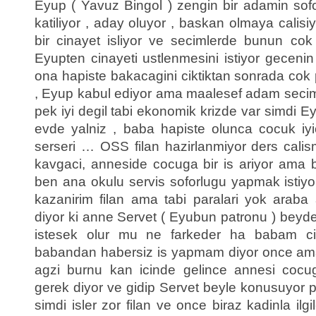
Eyup ( Yavuz Bingol ) zengin bir adamin so
katiliyor , aday oluyor , baskan olmaya cal
bir cinayet isliyor ve secimlerde bunun cok
Eyupten cinayeti ustlenmesini istiyor gecenin
ona hapiste bakacagini ciktiktan sonrada cok
, Eyup kabul ediyor ama maalesef adam seci
pek iyi degil tabi ekonomik krizde var simdi 
evde yalniz , baba hapiste olunca cocuk iy
serseri … OSS filan hazirlanmiyor ders cali
kavgaci, anneside cocuga bir is ariyor ama 
ben ana okulu servis soforlugu yapmak istiyor
kazanirim filan ama tabi paralari yok arab
diyor ki anne Servet ( Eyubun patronu ) beyde
istesek olur mu ne farkeder ha babam ci
babandan habersiz is yapmam diyor once ama
agzi burnu kan icinde gelince annesi cocu
gerek diyor ve gidip Servet beyle konusuyor p
simdi isler zor filan ve once biraz kadinla ilg