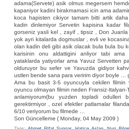
adama(Servete) asik olmus megersem hemde ci
kapaniyor kadini birakmamasi icin ama adamind
koca hapisten cikiyor tamam bitti artik da
kadin dinlemiyor Servetin kapisina kadar fila
gorseniz yasli kel , zayif , tipsiz , Don Juan
yok ayri kitalarda dogmuslar , evli ve kocasi
olan kadin deli gibi asik olacak bula bula bu
karisinin onu aldattigini anliyor tabi am
yataklarda yatiyorlar ama Yavuz Servetten p
olduruyor bu sefer ve Yavuzda gidiyor kahv
ustlen bende sana para veririm diyor boyle … g
Ama bu basit 3-5 oyuncuyla cekilen filmin 
oyuncu olmayan filmin neden Fransiz-Italyan-
anlamiyorum(bu yuzden topladi odulleri b
gerektirmiyor , ozel efektler patlamalar fila
6/10 veriyorum bu filmede …
Son Güncelleme ( Monday, 04 May 2009 )
Tags:
Ahmet Rifat Sungar
,
Hatice Aslan
,
Nuri Bilg