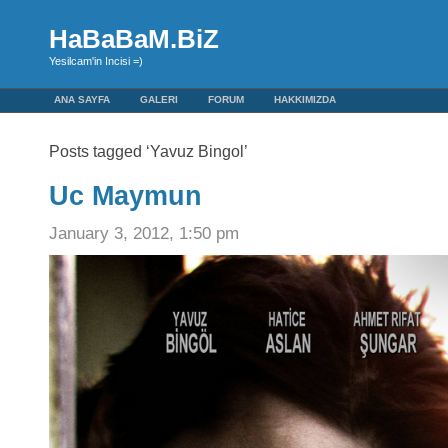
HaBaBaM.BiZ
Yesilcam'in Incisi =)
ANA SAYFA
GALERI
FORUM
HAKKIMIZDA
Posts tagged ‘Yavuz Bingol’
Uc Maymun
January 3, 2012, 1:50 pm