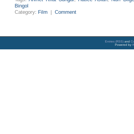
Bingol
Category:
Film
|
Comment
Entries (RSS)
and
C
Powered by
W