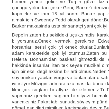
hemen yerine getirir ve Turpin güzel kizla
çocugu yolundan çeker.Genç Barker’i denizin
kapatirlar ve tam 15 yil sonra Barker yapilan
almak için Sweeney Todd olarak geri döner.B
Barker makasinda usta bir sanatçi yani çok iyi
Depp’in zaten bu sekildeki uçuk,siradisi karakte
biliyorsunuz.Örnek vermek gerekirse Edwa
korsanlari serisi çok iyi örnek olurlar.Bunla
adam karakteride çok iyi oturmus.Zaten bu 
Helena Bonham’dan baskasi gitmezdi.Ikisi ço
hakkinda insanlari iten tek seyse müzikal olm
için bir eksi degil aksine bir arti olmus.Nede
söylenirken yapilan vurgu ve tonlamalar o s
iyi isliyor.Müzigin artmasi azalmasida buna d
filmi çok saglam bi altyazi ile izlemeniz.Tr
yapmaniz gereken saglam bi altyazi bulmak.
varicaksiniz.Fakat tabi sunuda söyleyim pür d
görsel espirileri,mimikleri kaçirmayin deyim.