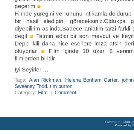
geçerim
Filmde yüregini ve ruhunu intikamla doldurup ka
bir nasil eledigini göreceksiniz.Oldukça 
diyebilirim aslinda.Sadece anlatim tarzi far
degil
Tatmin edici bir son mevcut ve keyi
Depp ikili daha nice eserlere imza atsin derim
oluyorlar
Film içinde 10 üzeri 8 veririm.
filmlerden biridir.
Iyi Seyirler …
Tags:
Alan Rickman
,
Helena Bonham Carter
,
john
Sweeney Todd
,
tim burton
Category:
Film
|
Comment
Entries (RSS)
and
C
Powered by
W