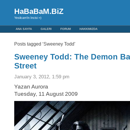
HaBaBaM.BiZ
Yesilcam'in Incisi =)
ANA SAYFA
GALERI
FORUM
HAKKIMIZDA
Posts tagged ‘Sweeney Todd’
Sweeney Todd: The Demon Bar
Street
January 3, 2012, 1:59 pm
Yazan Aurora
Tuesday, 11 August 2009