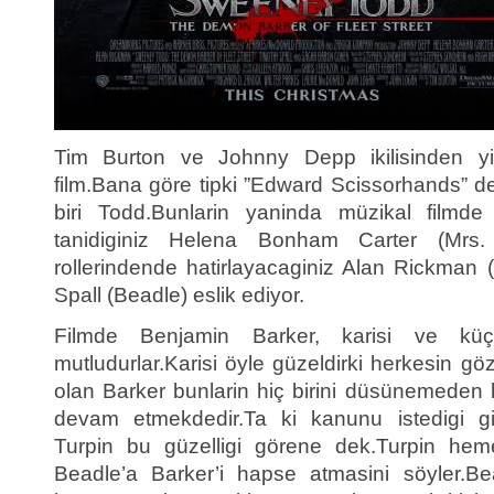
Tim Burton ve Johnny Depp ikilisinden yine
film.Bana göre tipki ”Edward Scissorhands” de
biri Todd.Bunlarin yaninda müzikal filmd
tanidiginiz Helena Bonham Carter (Mrs. L
rollerindende hatirlayacaginiz Alan Rickman
Spall (Beadle) eslik ediyor.
Filmde Benjamin Barker, karisi ve kü
mutludurlar.Karisi öyle güzeldirki herkesin g
olan Barker bunlarin hiç birini düsünemeden 
devam etmekdedir.Ta ki kanunu istedigi gi
Turpin bu güzelligi görene dek.Turpin heme
Beadle’a Barker’i hapse atmasini söyler.Bea