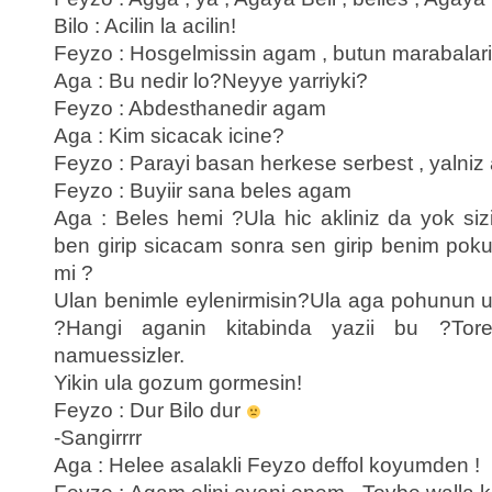
Bilo : Acilin la acilin!
Feyzo : Hosgelmissin agam , butun marabalarin
Aga : Bu nedir lo?Neyye yarriyki?
Feyzo : Abdesthanedir agam
Aga : Kim sicacak icine?
Feyzo : Parayi basan herkese serbest , yalniz
Feyzo : Buyiir sana beles agam
Aga : Beles hemi ?Ula hic akliniz da yok siz
ben girip sicacam sonra sen girip benim pok
mi ?
Ulan benimle eylenirmisin?Ula aga pohunun 
?Hangi aganin kitabinda yazii bu ?Tore
namuessizler.
Yikin ula gozum gormesin!
Feyzo : Dur Bilo dur
-Sangirrrr
Aga : Helee asalakli Feyzo deffol koyumden !