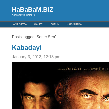
HaBaBaM.BiZ
Yesilcam'in Incisi =)
ANA SAYFA
GALERI
FORUM
HAKKIMIZDA
Posts tagged ‘Sener Sen’
Kabadayi
January 3, 2012, 12:18 pm