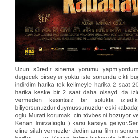
Uzun süredir sinema yorumu yapmiyord
degecek birseyler yoktu iste sonunda cikti b
indirdim harika tek kelimeyle harika 2 saat
harika keske bir 2 saat daha olsaydi da izl
vermeden kesintisiz bir solukta izledi
biliyorsunuzdur duymussunuzdur eski kabaday
oglu Murati korumak icin tövbesini bozuyor 
Kenan Imirzalioglu ) karsi karsiya geliyor.Se
eline silah vermezler dedim ama filmin sonun