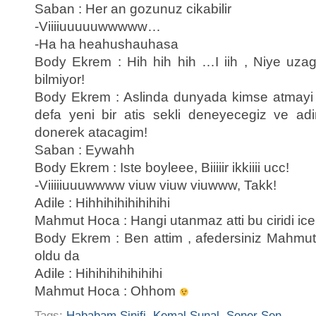
Saban : Her an gozunuz cikabilir
-Viiiiuuuuuwwwww…
-Ha ha heahushauhasa
Body Ekrem : Hih hih hih …I iih , Niye uza
bilmiyor!
Body Ekrem : Aslinda dunyada kimse atmayi 
defa yeni bir atis sekli deneyecegiz ve adi
donerek atacagim!
Saban : Eywahh
Body Ekrem : Iste boyleee, Biiiiir ikkiiii ucc!
-Viiiiiuuuwwww viuw viuw viuwww, Takk!
Adile : Hihhihihihihihihi
Mahmut Hoca : Hangi utanmaz atti bu ciridi icer
Body Ekrem : Ben attim , afedersiniz Mahmut 
oldu da
Adile : Hihihihihihihihi
Mahmut Hoca : Ohhom
Tags:
Hababam Sinifi
,
Kemal Sunal
,
Sener Sen