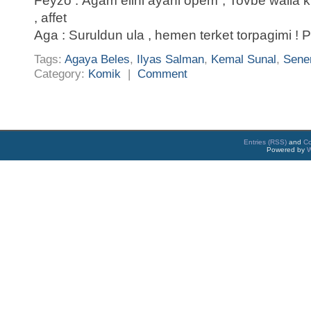
Feyzo : Agam elini ayani opem , Tovbe walla
, affet
Aga : Suruldun ula , hemen terket torpagimi ! P
Tags:
Agaya Beles
,
Ilyas Salman
,
Kemal Sunal
,
Sene
Category:
Komik
|
Comment
Entries (RSS)
and
C
Powered by
W