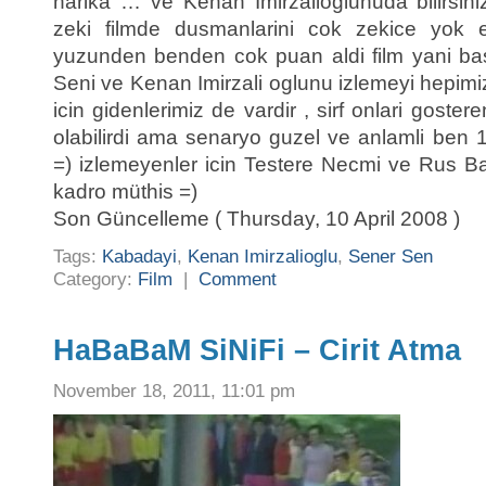
harika … ve Kenan Imirzalioglunuda bilirsin
zeki filmde dusmanlarini cok zekice yok ed
yuzunden benden cok puan aldi film yani bas
Seni ve Kenan Imirzali oglunu izlemeyi hepimiz
icin gidenlerimiz de vardir , sirf onlari gostere
olabilirdi ama senaryo guzel ve anlamli ben
=) izlemeyenler icin Testere Necmi ve Rus 
kadro müthis =)
Son Güncelleme ( Thursday, 10 April 2008 )
Tags:
Kabadayi
,
Kenan Imirzalioglu
,
Sener Sen
Category:
Film
|
Comment
HaBaBaM SiNiFi – Cirit Atma
November 18, 2011, 11:01 pm