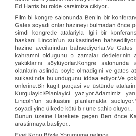
Ed Harris bu rolde karsimiza cikiyor..
Film bi kongre salonunda Ben’in bir konferansiy
Gates soyadi onlar hazineyi bulmadan önce p
simdi kongrede atalariyla ilgili bir konfera
baskani Lincoln’un suikastinden bahsediliy
hazine avcilarindan bahsediyorlar.Ve Gates a
kahramni oldugunu o zamalar dedelerinin alti
yaktiklarini söylüyorlar.Kongre salonund
olanlarin aslinda böyle olmadigini ve gates at
suikastinda bulundugunu iddaa ediyor.Ve çok
önlerine.Bir kagit parçasi ve üstünde atalari
Kurgulayici/Planlayici yaziyor.Adamimiz ya
Lincoln’un suikastini planlamakla sucluyor
soyadi yine ülkede kötü bir üne sahip oluyor..
Bunun üzeine Harekete geçen Ben önce Kagit
arastirmaya basliyor..
Evet Konu Böyle Yorumuma gelince..