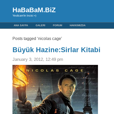
HaBaBaM.BiZ
Yesilcam'in Incisi =)
ANA SAYFA
GALERI
FORUM
HAKKIMIZDA
Posts tagged ‘nicolas cage’
Büyük Hazine:Sirlar Kitabi
January 3, 2012, 12:49 pm