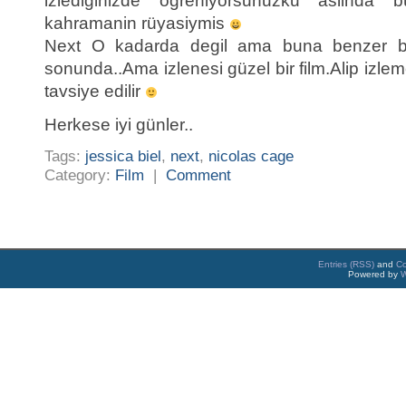
izlediginizde ögreniyorsunuzku aslinda 
kahramanin rüyasiymis
Next O kadarda degil ama buna benzer bi ha
sonunda..Ama izlenesi güzel bir film.Alip izlem
tavsiye edilir
Herkese iyi günler..
Tags:
jessica biel
,
next
,
nicolas cage
Category:
Film
|
Comment
Entries (RSS)
and
C
Powered by
W