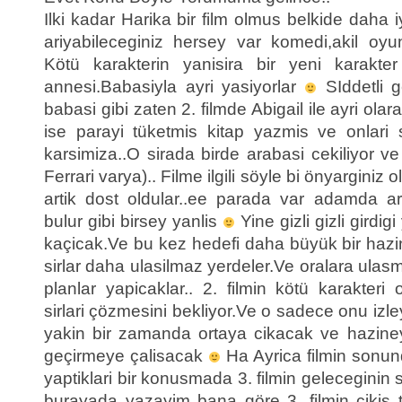
Ilki kadar Harika bir film olmus belkide daha iyi
ariyabileceginiz hersey var komedi,akil oyunl
Kötü karakterin yanisira bir yeni karakt
annesi.Babasiyla ayri yasiyorlar
SIddetli g
babasi gibi zaten 2. filmde Abigail ile ayri ola
ise parayi tüketmis kitap yazmis ve onlari 
karsimiza..O sirada birde arabasi cekiliyor v
Ferrari varya).. Filme ilgili söyle bi önyarginiz ol
artik dost oldular..ee parada var adamda ar
bulur gibi birsey yanlis
Yine gizli gizli girdi
kaçicak.Ve bu kez hedefi daha büyük bir haz
sirlar daha ulasilmaz yerdeler.Ve oralara ulasm
planlar yapicaklar.. 2. filmin kötü karakteri 
sirlari çözmesini bekliyor.Ve o sadece onu izl
yakin bir zamanda ortaya cikacak ve haziney
geçirmeye çalisacak
Ha Ayrica filmin sonu
yaptiklari bir konusmada 3. filmin geleceginin si
burayada yazayim bana göre 3. filmin çikis