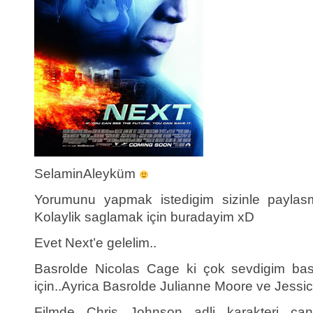
SelaminAleyküm
Yorumunu yapmak istedigim sizinle paylasm
Kolaylik saglamak için buradayim xD
Evet Next’e gelelim..
Basrolde Nicolas Cage ki çok sevdigim basa
için..Ayrica Basrolde Julianne Moore ve Jessi
Filmde Chris Johnson adli karakteri ca