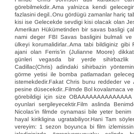
görebilmekdir..Ama yalnizca kendi geleceg
fazlasini degil..Onu gördügü zamanlar hariç tab
kisi ise Gelecekde sevdigi kisi olacak olan Jes
Amerikan Hükümetinden bir savas basligi çal
nami deger FBI Savas basligini bulmali v
ülkeyi korumalidirlar..Ama tabi bildiginiz gi
ajani olan Ferris’in (Julianne Moore) dikka
günleri vegasda bir yerde sihirbazlik
Cadillac(Chris) adindaki sihirbazin yöntemi
görme yetisi ile bomba patlamadan gelece
istemekdedir.Fakat Chris bunu reddeder ve A
pesine düsecekdir..Filmde Bol kovalamaca ve t
görebildigi için size OBAAAAAAAAAAAAAA de
oyunlari sergileyecektir.Film aslinda Benim
Nicolas’in filmde oynamasi bile yeter benim
hayal kirikligina ugratabiliyor.Hani Tam söy
vereyim: 1 sezon boyunca bi film izlemissi