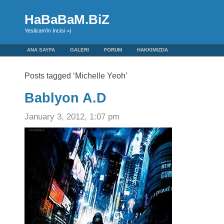
HaBaBaM.BiZ
Yesilcam'in Incisi =)
ANA SAYFA
GALERI
FORUM
HAKKIMIZDA
Posts tagged ‘Michelle Yeoh’
Bablyon A.D
January 3, 2012, 1:07 pm