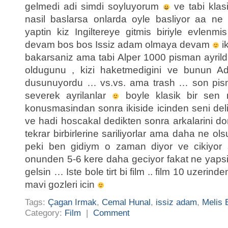
gelmedi adi simdi soyluyorum
ve tabi klas
nasil baslarsa onlarda oyle basliyor aa ne
yaptin kiz Ingiltereye gitmis biriyle evlen
devam bos bos Issiz adam olmaya devam
ik
bakarsaniz ama tabi Alper 1000 pisman ayrild
oldugunu , kizi haketmedigini ve bunun Ada
dusunuyordu … vs.vs. ama trash … son pisma
severek ayrilanlar
boyle klasik bir sen 
konusmasindan sonra ikiside icinden seni deli
ve hadi hoscakal dedikten sonra arkalarini 
tekrar birbirlerine sariliyorlar ama daha ne o
peki ben gidiym o zaman diyor ve cikiyor
onunden 5-6 kere daha geciyor fakat ne yapsi
gelsin … Iste bole tirt bi film .. film 10 uzerind
mavi gozleri icin
Tags:
Çagan Irmak
,
Cemal Hunal
,
issiz adam
,
Melis 
Category:
Film
|
Comment