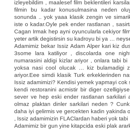
izleyebildim , maalesef film beklentileri kar
filmin bu kadar konusulmasina neden oluyo
sonunda .. yok yaaa klasik zengin ve simarik 
iste o kadar.Oyle pek ender rastlanan , sasir
Cagan Irmak hep ayni oyuncularla cekiyor filml
yeter artik degistirsin su kadroyu bi ya … neyse
Adamimiz bekar Issiz Adam Alper kari kiz dus
3some lara katiliyor , discolarda one nigh
numarasini aldigi kizlar ariyor , onlara tabi b
yoksa nasi cool olucak … kiz bulamadigi z
ariyor.Eee simdi klasik Turk erkeklerinden nas
Issiz adamimizi? Kendisi yemek yapmayi cok s
kendi restoranini acmistir bir diger ozelligiy
sever ve hep eski ender rastlanan sarkilari
olmaz plaktan dinler sarkilari neden ? Cun
daha iyi gelirmis ve gercekten kadin yakinda 
, Issiz adamimizin FLAClardan haberi yok tabi
Adamimiz bir gun yine kitapcida eski plak arark