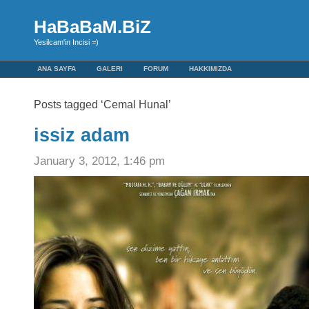
HaBaBaM.BiZ
Yesilcam'in Incisi =)
ANA SAYFA
GALERI
FORUM
HAKKIMIZDA
Posts tagged ‘Cemal Hunal’
issiz adam
January 3, 2012, 1:46 pm