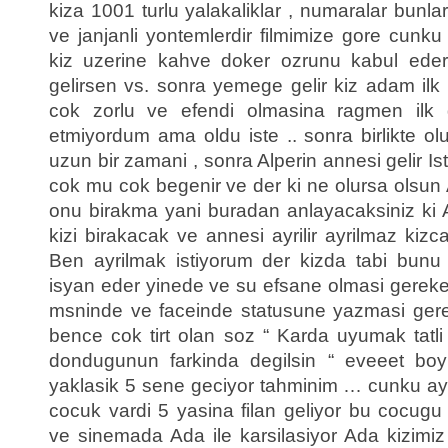
kiza 1001 turlu yalakaliklar , numaralar bunlar
ve janjanli yontemlerdir filmimize gore cun
kiz uzerine kahve doker ozrunu kabul ed
gelirsen vs. sonra yemege gelir kiz adam il
cok zorlu ve efendi olmasina ragmen ilk
etmiyordum ama oldu iste .. sonra birlikte olu
uzun bir zamani , sonra Alperin annesi gelir Is
cok mu cok begenir ve der ki ne olursa olsun 
onu birakma yani buradan anlayacaksiniz ki A
kizi birakacak ve annesi ayrilir ayrilmaz ki
Ben ayrilmak istiyorum der kizda tabi bunu
isyan eder yinede ve su efsane olmasi gereken
msninde ve faceinde statusune yazmasi gere
bence cok tirt olan soz “ Karda uyumak tatl
dondugunun farkinda degilsin “ eveeet boyle
yaklasik 5 sene geciyor tahminim … cunku ayri
cocuk vardi 5 yasina filan geliyor bu cocug
ve sinemada Ada ile karsilasiyor Ada kizimi