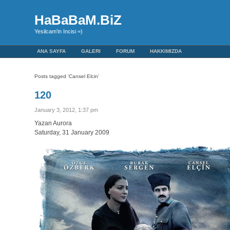
HaBaBaM.BiZ
Yesilcam'in Incisi =)
ANA SAYFA
GALERI
FORUM
HAKKIMIZDA
Posts tagged ‘Cansel Elcin’
120
January 3, 2012, 1:37 pm
Yazan Aurora
Saturday, 31 January 2009