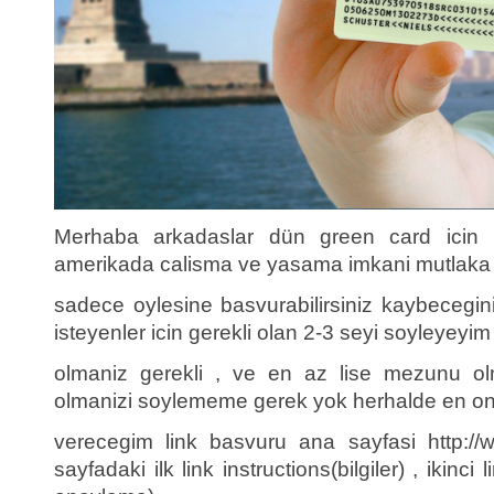
Merhaba arkadaslar dün green card icin
amerikada calisma ve yasama imkani mutlaka 
sadece oylesine basvurabilirsiniz kaybecegi
isteyenler icin gerekli olan 2-3 seyi soyleyey
olmaniz gerekli , ve en az lise mezunu olmal
olmanizi soylememe gerek yok herhalde en onem
verecegim link basvuru ana sayfasi http://w
sayfadaki ilk link instructions(bilgiler) , ikinci