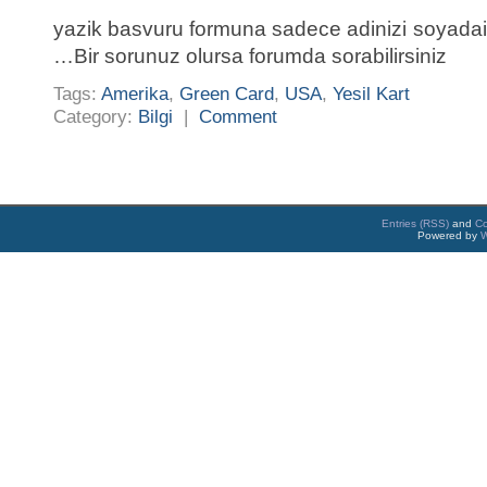
yazik basvuru formuna sadece adinizi soyadaini
…Bir sorunuz olursa forumda sorabilirsiniz
Tags:
Amerika
,
Green Card
,
USA
,
Yesil Kart
Category:
Bilgi
|
Comment
Entries (RSS)
and
C
Powered by
W