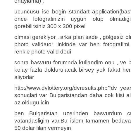
onaylama) ,
ucuncusu ise begin standart application(ba
once fotografinizin uygun olup olmadig
gorebilirsiniz 300 x 300 pixel
olmasi gerekiyor , arka plan sade , gölgesiz olma
photo validator linkinde var ben fotografim
renkle photo valid dedi
sonra basvuru forumnda kullandim onu , ve b
kolay fazla doldurulacak birsey yok fakat her 
aliyorlar
http://www.dvlottery.org/dvresults.php?d
sonuclari var Bulgaristandan daha cok kisi al
az oldugu icin
ben Bulgaristan uzerinden basvurdum c
vatandasligim var.Bu islem tamamen bedavad
50 dolar filan vermeyin