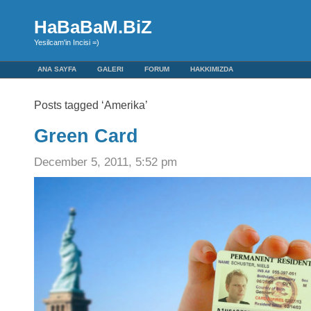
HaBaBaM.BiZ
Yesilcam'in Incisi =)
ANA SAYFA
GALERI
FORUM
HAKKIMIZDA
Posts tagged ‘Amerika’
Green Card
December 5, 2011, 5:52 pm