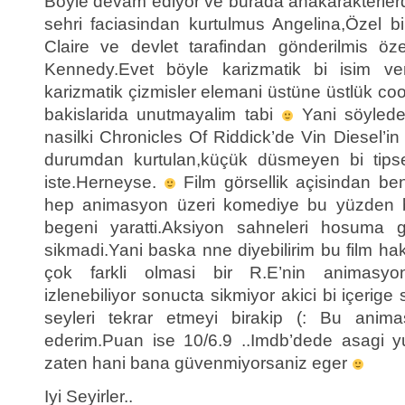
Böyle devam ediyor ve burada anakarakterlerd
sehri faciasindan kurtulmus Angelina,Özel bi
Claire ve devlet tarafindan gönderilmis öz
Kennedy.Evet böyle karizmatik bi isim v
karizmatik çizmisler elemani üstüne üstlük cool
bakislarida unutmayalim tabi
Yani söylede 
nasilki Chronicles Of Riddick’de Vin Diesel’in
durumdan kurtulan,küçük düsmeyen bi tips
iste.Herneyse.
Film görsellik açisindan be
hep animasyon üzeri komediye bu yüzden bu
begeni yaratti.Aksiyon sahneleri hosuma gi
sikmadi.Yani baska nne diyebilirim bu film h
çok farkli olmasi bir R.E’nin animasyon 
izlenebiliyor sonucta sikmiyor akici bi içerige
seyleri tekrar etmeyi birakip (: Bu anima
ederim.Puan ise 10/6.9 ..Imdb’dede asagi y
zaten hani bana güvenmiyorsaniz eger
Iyi Seyirler..