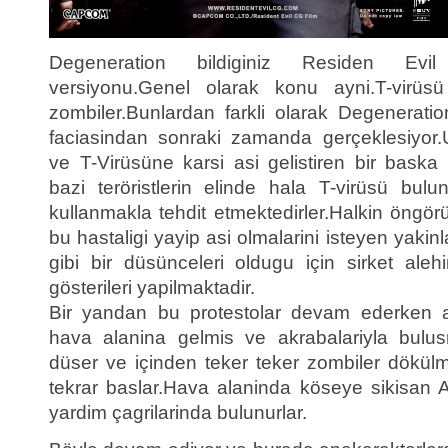
Degeneration bildiginiz Residen Evil
versiyonu.Genel olarak konu ayni.T-virüs
zombiler.Bunlardan farkli olarak Degenerati
faciasindan sonraki zamanda gerçeklesiyor.U
ve T-Virüsüne karsi asi gelistiren bir baska 
bazi teröristlerin elinde hala T-virüsü bul
kullanmakla tehdit etmektedirler.Halkin öngörü
bu hastaligi yayip asi olmalarini isteyen yakin
gibi bir düsünceleri oldugu için sirket al
gösterileri yapilmaktadir.
Bir yandan bu protestolar devam ederken a
hava alanina gelmis ve akrabalariyla bulus
düser ve içinden teker teker zombiler dökül
tekrar baslar.Hava alaninda köseye sikisan 
yardim çagrilarinda bulunurlar.