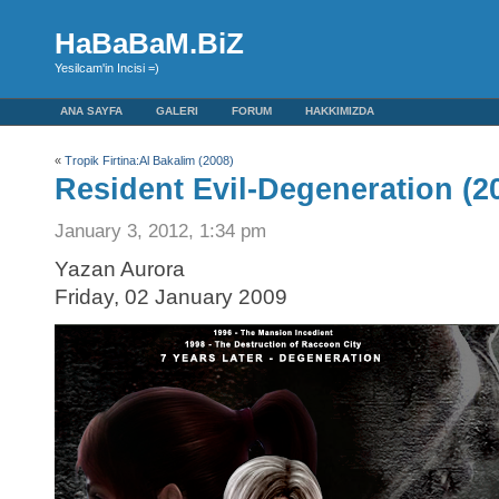
HaBaBaM.BiZ
Yesilcam'in Incisi =)
ANA SAYFA
GALERI
FORUM
HAKKIMIZDA
«
Tropik Firtina:Al Bakalim (2008)
Resident Evil-Degeneration (2
January 3, 2012, 1:34 pm
Yazan Aurora
Friday, 02 January 2009