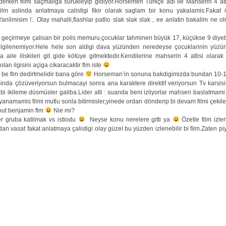
m derken filmi saçmaliga sürükleyip gidiyor.Horsemen Türkçe adi ile Mahserin 4 atl
ilm aslinda anlatmaya calistigi fikir olarak saglam bir konu yakalamis.Fakat 
nilmisim !.. Olay mahalli,flashlar patlio slak slak slak , ee anlatin bakalim ne 
 geçirmeye çalisan bir polis memuru,çocuklar tahminen büyük 17, küçükse 9 diyeb
ç ilgilenemiyor.Hele hele son aldigi dava yüzünden neredeyse çocuklarinin yü
a aile iliskileri git gide kötüye gitmektedir.Kendilerine mahserin 4 atlisi olara
lan ilgisini açiga cikaracaktir flm iste
y be flm dedirtmelidir bana göre
Horseman’in sonuna bakdigimizda bundan 10-1
risinda çözüveriyorsun bulmacayi sonra ana karaktere direktif veriyorsun Tv karsi
 bi ikileme düsmüsler galiba.Lider atli : suanda beni izliyorlar mahseri baslatmami 
namamis filmi mutlu sonla bitirmisler,yinede ordan dönderip bi devam filmi çekileb
about benjamin flm
Nie mi?
r gruba katilmak vs istiodu
Neyse konu nerelere gitti ya
Özetle film izle
ndan vasat fakat anlatmaya çalistigi olay güzel bu yüzden izlenebilir bi film.Zaten 