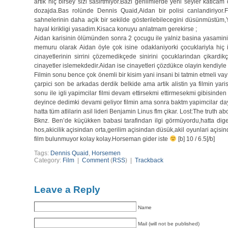
artik hiç birsey sizi sasirtmiyor.Bazi gerilimlerde yeni seyler katica
dozajda.Bas rolünde Dennis Quaid,Aidan bir polisi canlandiriyor.F
sahnelerinin daha açik bir sekilde gösterilebilecegini düsünmüstüm,Ya
hayal kirikligi yasadim.Kisaca konuyu anlatmam gerekirse ;
Aidan karisinin ölümünden sonra 2 çocugu ile yalniz basina yasamini
memuru olarak Aidan öyle çok isine odaklaniyorki çocuklariyla hi
cinayetlerinin sirrini çözemedikçede sinirini çocuklarindan çikardikç
cinayetler islemekdedir.Aidan ise cinayetleri çözdükce olayin kendiyle o
Filmin sonu bence çok önemli bir kisim yani insani bi tatmin etmeli va
çarpici son be arkadas derdik belkide ama artik alistin ya filmin ya
sonu ile igli yapimcilar filmi devam ettirsekmi ettirmesekmi gibisinden
deyince dedimki devami geliyor filmin ama sonra baktm yapimcilar daya
hatta tüm atlilarin asil lideri Benjamin Linus flm çikar. Lost:The truth 
Bknz. Ben’de küçükken babasi tarafindan ilgi görmüyordu,hatta dige
hos,akicilik açisindan orta,gerilim açisindan düsük,akil oyunlari açisi
film bulunmuyor kolay kolay.Horseman gider iste
[b] 10 / 6.5[/b]
Tags:
Dennis Quaid
,
Horsemen
Category:
Film
|
Comment
(
RSS
) |
Trackback
Leave a Reply
Name
Mail (will not be published)