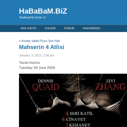
HaBaBaM.BiZ
Yesilcam'in Incisi =)
ANA SAYFA
GALERI
FORUM
HAKKIMIZDA
«
Kurtlar Vadisi Pusu Son Hali
Mahserin 4 Atlisi
January 3, 2012, 1:56 pm
Yazan Aurora
Tuesday, 09 June 2009