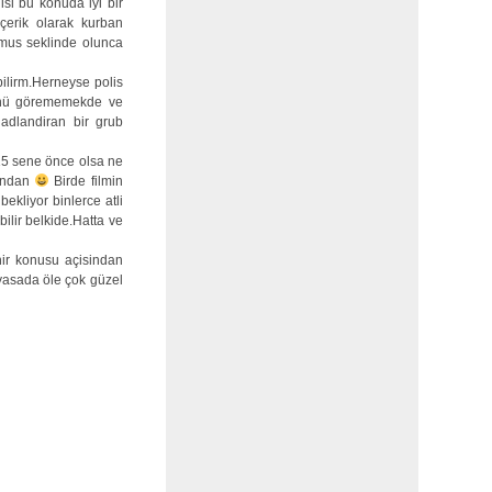
isi bu konuda iyi bir
içerik olarak kurban
olmus seklinde olunca
ilirm.Herneyse polis
zünü görememekde ve
k adlandiran bir grub
5 sene önce olsa ne
sindan
Birde filmin
bekliyor binlerce atli
ilir belkide.Hatta ve
nir konusu açisindan
piyasada öle çok güzel