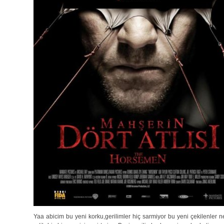
Yaa abicim bu yeni korku,gerilimler hiç sarmiyor bu yeni çekilenler ne