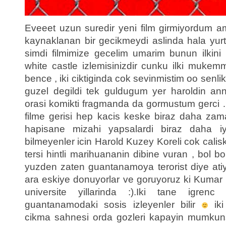
Eveeet uzun suredir yeni film girmiyordum 
kaynaklanan bir gecikmeydi aslinda hala yu
simdi filmimize gecelim umarim bunun ilkin
white castle izlemisinizdir cunku ilki mukem
bence , iki ciktiginda cok sevinmistim oo senli
guzel degildi tek guldugum yer haroldin an
orasi komikti fragmanda da gormustum gerci
filme gerisi hep kacis keske biraz daha zam
hapisane mizahi yapsalardi biraz daha 
bilmeyenler icin Harold Kuzey Koreli cok calis
tersi hintli marihuananin dibine vuran , bol bo
yuzden zaten guantanamoya terorist diye atiyo
ara eskiye donuyorlar ve goruyoruz ki Kumar
universite yillarinda :).Iki tane igrenc
guantanamodaki sosis izleyenler bilir
iki
cikma sahnesi orda gozleri kapayin mumk