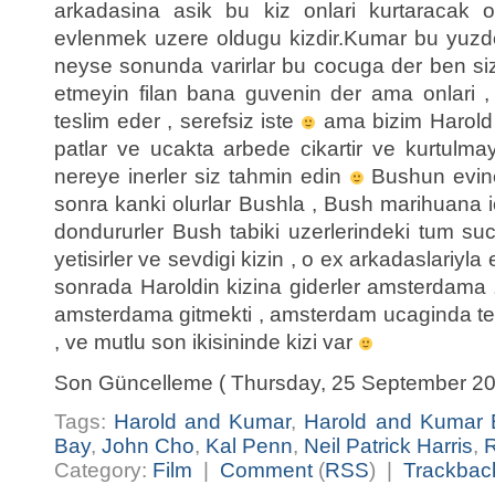
arkadasina asik bu kiz onlari kurtaracak o
evlenmek uzere oldugu kizdir.Kumar bu yuz
neyse sonunda varirlar bu cocuga der ben siz
etmeyin filan bana guvenin der ama onlari ,
teslim eder , serefsiz iste
ama bizim Harold 
patlar ve ucakta arbede cikartir ve kurtulmay
nereye inerler siz tahmin edin
Bushun evine
sonra kanki olurlar Bushla , Bush marihuana 
dondururler Bush tabiki uzerlerindeki tum sucla
yetisirler ve sevdigi kizin , o ex arkadaslariyla
sonrada Haroldin kizina giderler amsterdama
amsterdama gitmekti , amsterdam ucaginda tero
, ve mutlu son ikisininde kizi var
Son Güncelleme ( Thursday, 25 September 20
Tags:
Harold and Kumar
,
Harold and Kumar
Bay
,
John Cho
,
Kal Penn
,
Neil Patrick Harris
,
R
Category:
Film
|
Comment
(
RSS
) |
Trackbac