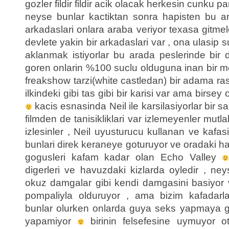
gozler fildir fildir acik olacak herkesin cunku pa
neyse bunlar kactiktan sonra hapisten bu ar
arkadaslari onlara araba veriyor texasa gitmele
devlete yakin bir arkadaslari var , ona ulasip s
aklanmak istiyorlar bu arada peslerinde bir d
goren onlarin %100 suclu olduguna inan bir 
freakshow tarzi(white castledan) bir adama rast
ilkindeki gibi tas gibi bir karisi var ama birse
kacis esnasinda Neil ile karsilasiyorlar bir sar
filmden de tanisikliklari var izlemeyenler mutla
izlesinler , Neil uyusturucu kullanan ve kafa
bunlari direk keraneye goturuyor ve oradaki hat
gogusleri kafam kadar olan Echo Valley
digerleri ve havuzdaki kizlarda oyledir , n
okuz damgalar gibi kendi damgasini basiyor 
pompaliyla olduruyor , ama bizim kafadarla
bunlar olurken onlarda guya seks yapmaya giri
yapamiyor
birinin felsefesine uymuyor o