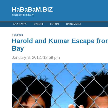
HaBaBaM.BiZ
Yesilcam'in Incisi =)
ANA SAYFA
GALERI
FORUM
HAKKIMIZDA
«
Wanted
Harold and Kumar Escape fr
Bay
January 3, 2012, 12:59 pm