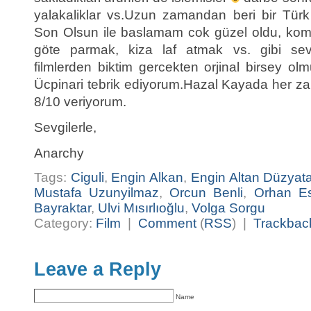
yalakaliklar vs.Uzun zamandan beri bir Türk
Son Olsun ile baslamam cok güzel oldu, kome
göte parmak, kiza laf atmak vs. gibi seviy
filmlerden biktim gercekten orjinal birsey o
Ücpinari tebrik ediyorum.Hazal Kayada her zam
8/10 veriyorum.
Sevgilerle,
Anarchy
Tags:
Ciguli
,
Engin Alkan
,
Engin Altan Düzyat
Mustafa Uzunyilmaz
,
Orcun Benli
,
Orhan Es
Bayraktar
,
Ulvi Mısırlıoğlu
,
Volga Sorgu
Category:
Film
|
Comment
(
RSS
) |
Trackbac
Leave a Reply
Name