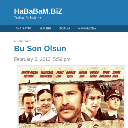
HaBaBaM.BiZ
Yesilcam'in Incisi =)
ANA SAYFA
GALERI
FORUM
HAKKIMIZDA
«
Fetih 1453
Bu Son Olsun
February 6, 2013, 5:59 pm