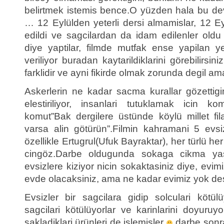
belirtmek istemis bence.O yüzden hala bu de
… 12 Eylülden yeterli dersi almamislar, 12 E
edildi ve sagcilardan da idam edilenler ol
diye yaptilar, filmde mutfak ense yapilan y
veriliyor buradan kaytarildiklarini görebilirsin
farklidir ve ayni fikirde olmak zorunda degil 
Askerlerin ne kadar sacma kurallar gözettigi
elestiriliyor, insanlari tutuklamak icin k
komut”Bak dergilere üstünde köylü millet fi
varsa alin götürün”.Filmin kahramani 5 evsi
özellikle Ertugrul(Ufuk Bayraktar), her türlü he
cingöz.Darbe oldugunda sokaga cikma ya
evsizlere kiziyor nicin sokaktasiniz diye, evim
evde olacaksiniz, ama ne kadar evimiz yok de
Evsizler bir sagcilara gidip solculari kötülü
sagcilari kötülüyorlar ve karinlarini doyuruy
sakladiklari ürünleri de islemisler
darbe sonra