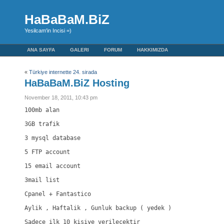
HaBaBaM.BiZ
Yesilcam'in Incisi =)
ANA SAYFA
GALERI
FORUM
HAKKIMIZDA
«
Türkiye internette 24. sirada
HaBaBaM.BiZ Hosting
November 18, 2011, 10:43 pm
100mb alan

3GB trafik

3 mysql database

5 FTP account

15 email account

3mail list

Cpanel + Fantastico

Aylik , Haftalik , Gunluk backup ( yedek )

Sadece ilk 10 kisiye verilecektir
