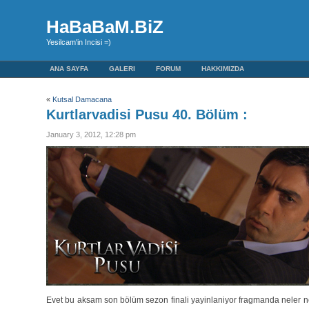
HaBaBaM.BiZ
Yesilcam'in Incisi =)
ANA SAYFA
GALERI
FORUM
HAKKIMIZDA
«
Kutsal Damacana
Kurtlarvadisi Pusu 40. Bölüm :
January 3, 2012, 12:28 pm
Evet bu aksam son bölüm sezon finali yayinlaniyor fragmanda neler