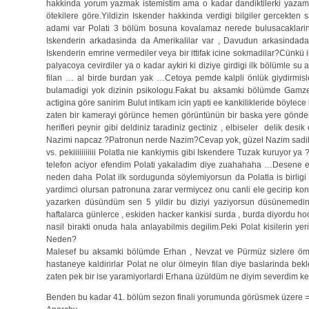
hakkinda yorum yazmak istemistim ama o kadar dandiktilerki yazam
ötekilere göre.Yildizin Iskender hakkinda verdigi bilgiler gercekten 
adami var Polati 3 bölüm bosuna kovalamaz nerede bulusacaklarini 
Iskenderin arkadasinda da Amerikalilar var , Davudun arkasindad
Iskenderin emrine vermediler veya bir ittifak icine sokmadilar?Cünkü
palyacoya cevirdiler ya o kadar aykiri ki diziye girdigi ilk bölümle s
filan … al birde burdan yak …Cetoya pemde kalpli önlük giydirmisl
bulamadigi yok dizinin psikologu.Fakat bu aksamki bölümde Gamzen
actigina göre sanirim Bulut intikam icin yapti ee kankilikleride böyle
zaten bir kamerayi görünce hemen görüntünün bir baska yere gönderild
herifleri peynir gibi deldiniz taradiniz gectiniz , elbiseler delik d
Nazimi napcaz ?Patronun nerde Nazim?Cevap yok, güzel Nazim sadik ad
vs. pekiiiiiiiiiii Polatla nie kankiymis gibi Iskendere Tuzak kuruyor 
telefon aciyor efendim Polati yakaladim diye zuahahaha …Desene ef
neden daha Polat ilk sordugunda söylemiyorsun da Polatla is birlig
yardimci olursan patronuna zarar vermiycez onu canli ele gecirip kon
yazarken düsündüm sen 5 yildir bu diziyi yaziyorsun düsünemedin 
haftalarca günlerce , eskiden hacker kankisi surda , burda diyordu h
nasil birakti onuda hala anlayabilmis degilim.Peki Polat kisileri
Neden?
Malesef bu aksamki bölümde Erhan , Nevzat ve Pürmüz sizlere ömür 
hastaneye kaldirirlar Polat ne olur ölmeyin filan diye baslarinda bekl
zaten pek bir ise yaramiyorlardi Erhana üzüldüm ne diyim severdim kera
Benden bu kadar 41. bölüm sezon finali yorumunda görüsmek üzere =