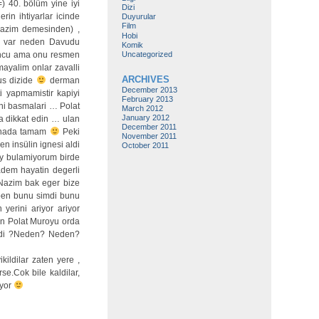
 40. bölüm yine iyi
Dizi
rin ihtiyarlar icinde
Duyurular
Film
 lazim demesinden) ,
Hobi
ar var neden Davudu
Komik
Uncategorized
yuncu ama onu resmen
mayalim onlar zavalli
ARCHIVES
us dizide
derman
December 2013
 yapmamistir kapiyi
February 2013
ini basmalari … Polat
March 2012
January 2012
a dikkat edin … ulan
December 2011
 bunada tamam
Peki
November 2011
 insülin ignesi aldi
October 2011
sey bulamiyorum birde
adem hayatin degerli
 Nazim bak eger bize
 ben bunu simdi bunu
erini ariyor ariyor
zen Polat Muroyu orda
nmadi ?Neden? Neden?
ildilar zaten yere ,
se.Cok bile kaldilar,
üyor