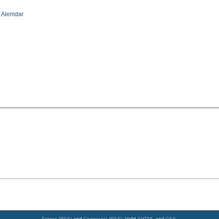
t Alemdar
Entries (RSS)
and
Comments (RSS)
. Valid
XHTML
and
CSS
.