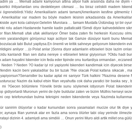
adim ya … Memati adami kamyonun altina atiyor halk arasinda daha ne diyim =)
sasirtici ihtiyarlardan onu destekleyen cikmasi … bu biraz celiskili madem Iskende
ögrenebilirdi.Yildiz Amerikalilarin adami tamam(Amerikanin kesfine gitmemiiz
a Amerikalilar var madem bu böyle madem ikisinin arkadasinda da Amerikalil
 ikiside ayni kola calisiyor.Gelelim Murolara … tamam Mustafa Üstündag iyi bir o
u anki rolu adam Hastanede hamile kadin patlaticakti !Simdi diyor kahvedekilere sik
er filan.Memati ufak ufak akillaniyor Ömer baba zaten fix herkesin Kuscusu olm
in yaralandigini görüyoruz kapi aciliyor tak Gamze düsüyor kanli bunu Memati
ce bozulacak tabi Bulut yaptiysa.En önemli ve kritik sahneye geliyorum Iskenderin ev
igini anliyor …(o Polat anlar )Sonra diyor adamlarin elbiseleri bize lazim onlar
esik oldu kanlandi filan sen daha nereye o elbiseleri tekrar giyiyorsun ?Oldu hadi
am hayatini Iskender icin feda eder tipinde onu kurtardiya ormandan , eczaneden
ya ? Neden ? Neden ?O kadar iyi rol yapiyorki Iskenderi kandirmak icin diyecek bir
endim kacin beni yakaladilar bu bir tuzak ?Ne olacak Polat kafana sikacak , m
i yapiyorsun?Senaristler bu kadar aptal mi saniyor Türk halkini ?Nazima desene
usturucaz Nazim da kabul etsin filan veyahutta cok daha yaratici bir baska sey ,
mi ?Gecen bölümlere Yönelik birde sunu söylemek istiyorum Polat Iskenderin y
oop gidiyorlardi Muronun yerini de öyle buldular zaten ve bizim Müthis herseyi se
n yerini cep telefonundan bulma teknigini neden Iskenderde veya Nazimda kulla
sanirim ölüyorlar o kadar kursundan sonra yasamalari mucize olur tik diye yik
er, aynaya filan yumruk atar en fazla ama sonra ölürler tabi olay yerinde ölmezler
tayi dizinin 4. adamiydi ama simdiiii … Onun yerini Muro aldi artik millet ona gül
)