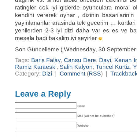
ratingler cok iyi giderde oyunculara moral 
kendini vererek oynar , dizinin basarilarini
yayinlananlar arasinda tek gecerim … kurtlari
yenilerden 2-3 iyi dizi daha var es es ve 
mesela hadi bakalim iyi seyirler
Son Güncelleme ( Wednesday, 30 September 
Tags:
Baris Falay
,
Cansu Dere
,
Dayi
,
Kenan Im
Ramiz Karaeski
,
Salih Kalyon
,
Tuncel Kurtiz
,
Y
Category:
Dizi
|
Comment
(
RSS
) |
Trackbac
Leave a Reply
Name
Mail (will not be published)
Website