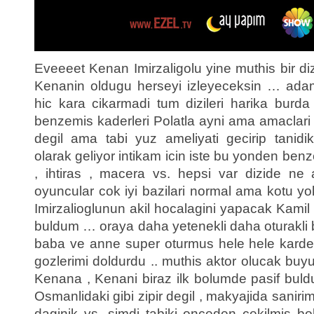
Eveeeet Kenan Imirzaligolu yine muthis bir di
Kenanin oldugu herseyi izleyeceksin … ad
hic kara cikarmadi tum dizileri harika burda 
benzemis kaderleri Polatla ayni ama amaclari f
degil ama tabi yuz ameliyati gecirip tanidik
olarak geliyor intikam icin iste bu yonden benzer
, ihtiras , macera vs. hepsi var dizide ne 
oyuncular cok iyi bazilari normal ama kotu
Imirzalioglunun akil hocalagini yapacak Kamil
buldum … oraya daha yetenekli daha oturakli bi
baba ve anne super oturmus hele hele karde
gozlerimi doldurdu .. muthis aktor olucak b
Kenana , Kenani biraz ilk bolumde pasif bul
Osmanlidaki gibi zipir degil , makyajida saniri
daginik vs. simdi tabiki onceden cekilmis b