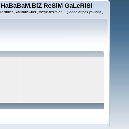
HaBaBaM.BiZ ReSiM GaLeRiSi
resimler , karikatÃ¼rler , Ãœye resimleri ... ( videolar pek yakinda )