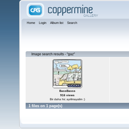
Home
Login
Album list
Search
Image search results - "gaz"
BassBasss
916 views
Bir daha hic ayrilmayalim :)
1 files on 1 page(s)