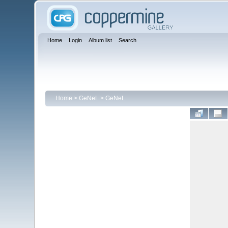
Home
Login
Album list
Search
Home
>
GeNeL
>
GeNeL