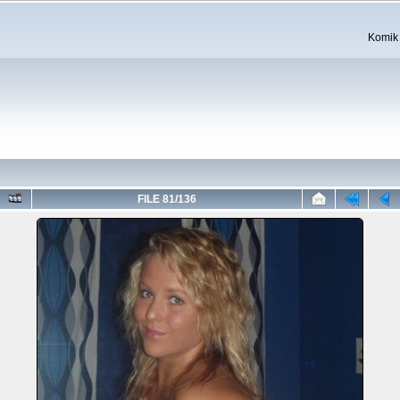
Komik 
FILE 81/136