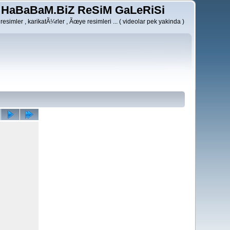
HaBaBaM.BiZ ReSiM GaLeRiSi
resimler , karikatÃ¼rler , Ãœye resimleri ... ( videolar pek yakinda )