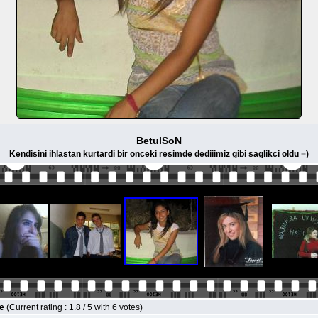
BetulSoN
Kendisini ihlastan kurtardi bir onceki resimde dediiimiz gibi saglikci oldu =)
le
(Current rating : 1.8 / 5 with 6 votes)