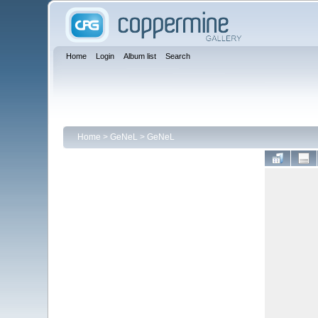
Home
Login
Album list
Search
Home
>
GeNeL
>
GeNeL