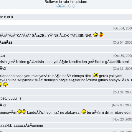
Rollover to rate this picture
o 8 of 8
[Oct 04, 200
ÄžÄ°ÅžÄ°KÄ°ÄžÄ° GÃœZEL YÄ°NE Ã‡OK TATLISINNNN
dÄ±nÄ±z
[Oct 04, 2006
kan
[Oct 30, 200
sin gerÃ§ekten gÃ¼zelsin . o neydi Ã¶yle kendimden geÃ§irdi o gÃ¼zellik beni
tÃ¼l
[Oct 31, 2006
lar daha sade yorumlar yazÄ±n bÃ¶le hoÅŸ olmuyo dimi:)
gerek yok yani
yÄ±n!! ne sÃ¶ylesek suÅŸ demeyin bÃ¶le sÃ¶zler hoÅŸuma gitmio anlayÄ±ÅŸÄ±
[Oct 31, 2006
 betuluuuu =)
tÃ¼l
[Nov 03, 2006
dÄ±rmayÄ±n
kardeÅŸiz hepimiz;) ne alakaysa;)
bu gÃ¼n ii diiilim idare edin;
[Nov 23, 2006
aaaakkk laaaazzÄ±Ä±mmm