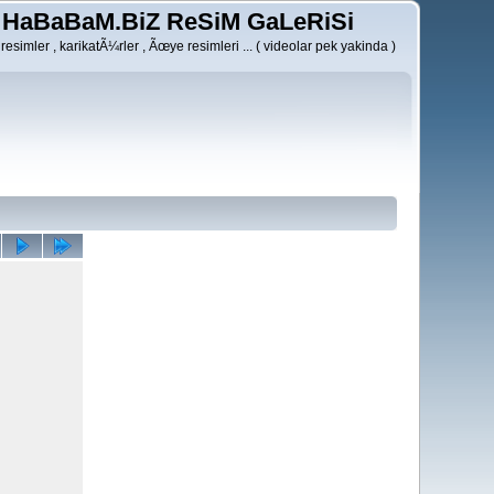
HaBaBaM.BiZ ReSiM GaLeRiSi
resimler , karikatÃ¼rler , Ãœye resimleri ... ( videolar pek yakinda )