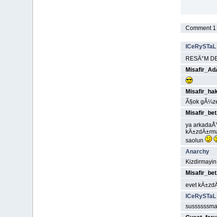
Comment 1 t
ICeRySTaL
RESÄ°M DE
Misafir_A
Misafir_ha
Ã§ok gÃ¼zel
Misafir_be
ya arkadaÅŸ
kÄ±zdÄ±rma
saolun
Anarchy
Kizdirmayin
Misafir_be
evet kÄ±z
ICeRySTaL
sussssssm